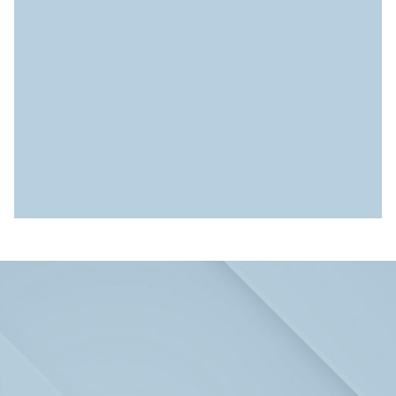
Daniele Longhi
INFO@LONGHI-IMMOBILIEN.DE
+49 (0) 5115 / 902485