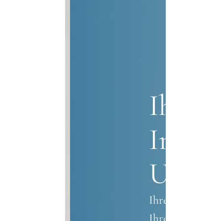
Ihr Pa
Immob
Umge
Ihre Traumimmob
Ihrem verlässlic