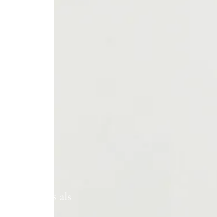
von
 und
 – mit uns als